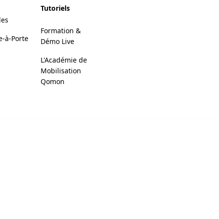
Tutoriels
des
Formation &
e-à-Porte
Démo Live
L'Académie de
Mobilisation
Qomon