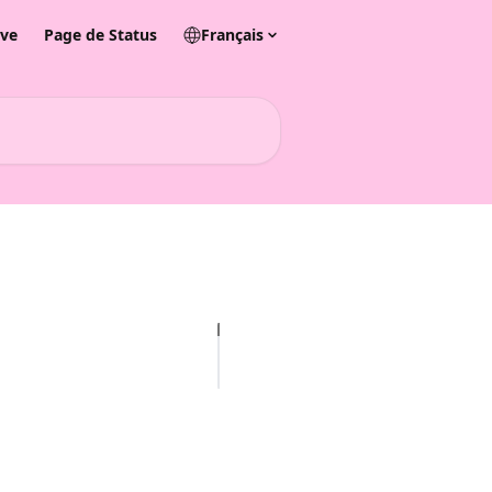
ive
Page de Status
Français