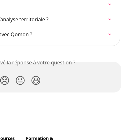
analyse territoriale ?
 avec Qomon ?
vé la réponse à votre question ?
😞
😐
😃
sources
Formation &