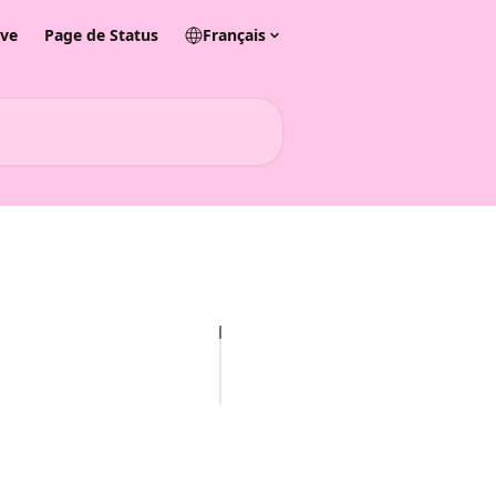
ive
Page de Status
Français