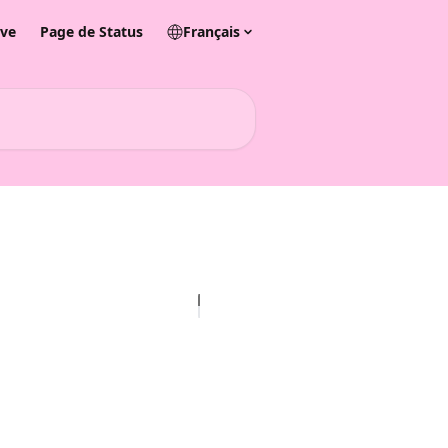
ive
Page de Status
Français