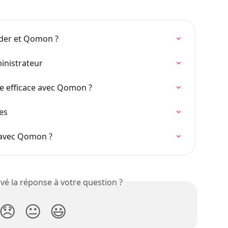
der et Qomon ?
inistrateur
 efficace avec Qomon ?
res
 avec Qomon ?
vé la réponse à votre question ?
😞
😐
😃