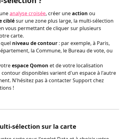
-sélection ?
une 
analyse croisée
, créer une 
action
 ou 
 ciblé
 sur une zone plus large, la multi-sélection 
en vous permettant de cliquer sur plusieurs 
otre carte.
 quel 
niveau de contour
 : par exemple, à Paris, 
Département, la Commune, le Bureau de vote, ou 
otre 
espace Qomon
 et de votre localisation 
contour disponibles varient d'un espace à l'autre 
ent. N'hésitez pas à contacter Support chez 
ions !
lti-sélection sur la carte
otre carte sous l'onglet Data et à choisir votre 