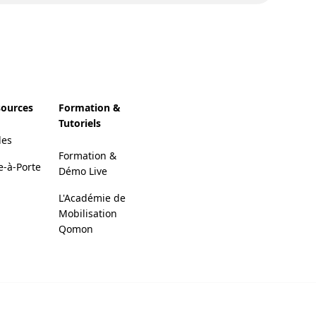
sources
Formation &
Tutoriels
des
Formation &
e-à-Porte
Démo Live
L'Académie de
Mobilisation
Qomon