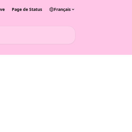
ive
Page de Status
Français