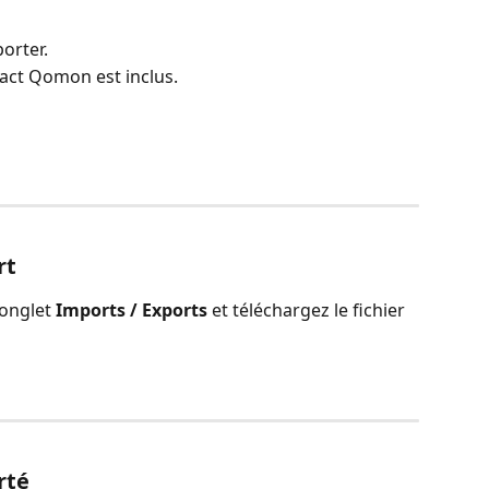
orter.
tact Qomon est inclus.
rt
'onglet 
Imports / Exports
 et téléchargez le fichier 
rté