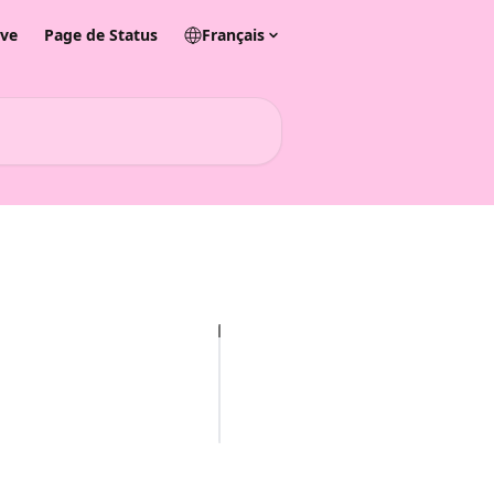
ive
Page de Status
Français