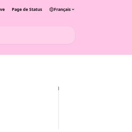
ive
Page de Status
Français