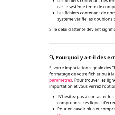
Les fichiers contenant des 
er
car le système tente de comp
Les fichiers contenant de no
système vérifie les doublons 
Si le délai d’attente devient signifi
🔍 Pourquoi y a-t-il des e
Si votre importation signale des "
formatage de votre fichier ou à la
paramètres
. Pour trouver les lign
importation et vous verrez l'option
 N’hésitez pas à contacter le support si vous avez besoin d’aide pour 
comprendre ces lignes d’erreu
Pour en savoir plus et compre
ici
.